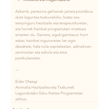
Azkenik, pertsona gehienek jarrera positiboa 
dute laguntza-txakurrekiko, batez ere, 
testuinguru hezitzaile eta terapeutikoetan, 
eta horrek hainbat programatan onartzea 
errazten du. Gainera, egokigarritasun horri 
esker, hainbat ingurunetan lan egin 
dezakete, hala nola ospitaleetan, adinekoen 
zentroetan eta eskola eta etxe 
partikularretan.
---
Eider Otaegi
Animalia Hezitzailea eta Txakurrek 
Lagundutako Esku-Hartze Programetan 
aditua.