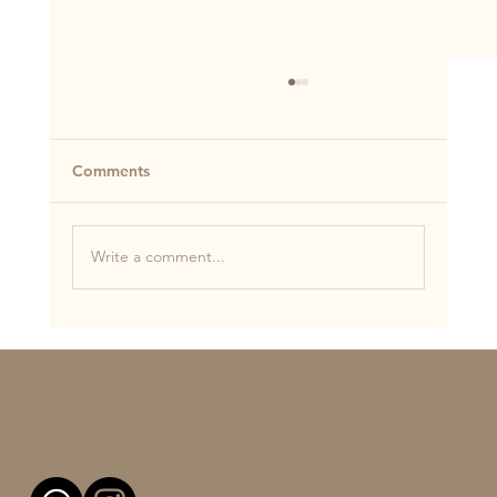
Comments
Write a comment...
Nola irakatsi zure txakurrari uhalari tira
gabe ibiltzen?🐕🌳
Domus
Animalien
Heziketa