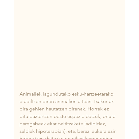
Animaliek lagundutako esku-hartzeetarako 
erabiltzen diren animalien artean, txakurrak 
dira gehien hautatzen direnak. Horrek ez 
ditu baztertzen beste espezie batzuk, onura 
paregabeak ekar baititzakete (adibidez, 
zaldiak hipoterapian), eta, beraz, aukera ezin 
hobea izan daitezke erabiltzailearen behar 