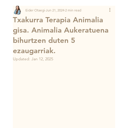
Eider Otaegi
Jun 21, 2024
2 min read
Txakurra Terapia Animalia
gisa. Animalia Aukeratuena
bihurtzen duten 5
ezaugarriak.
Updated:
Jan 12, 2025