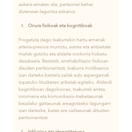
aukera ematen die, pertsonei behar 
dutenean laguntza eskainiz.
Onura fisikoak eta kognitiboak
Frogatuta dago txakurrekin hartu-emanak 
arteria-presioa murriztu, estres eta antsietate 
mailak gutxitu eta aldarte orokorra hobetu 
dezakeela. Bestetik, errehabilitazio fisikoan 
dauden pertsonentzat, txakurra motibazioa 
izan daiteke bestela zailak edo aspergarriak 
topatuko lituzketen ariketak egiteko. Alderdi 
kognitiboari dagokionez, txakurrek arreta, 
oroimena eta komunikazio-trebetasunak 
bezalako gaitasunak areagotzeko lagungarri 
izan daitezke, batez ere zailtasunak dituzten 
pertsonentzat.
Inklusioa eta irisgarritasuna