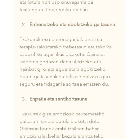
eta lotura hori oso onuragarria da 
testuinguru terapeutiko batean.
Entrenatzeko eta egokitzeko gaitasuna
Txakurrak oso entrenagarriak dira, eta 
terapia-saioetarako trebetasun eta teknika 
espezifiko ugari ikas dizakete. Gainera, 
saioetan gertazen dena ulertzeko eta 
hainbat giro eta egoeratara egokitzeko 
duten gaitasunak erabiltzaileentzako giro 
seguru eta fidagarria sortzea errazten du.
Enpatia eta sentikortasuna
Txakurrek giza emozioak hautemateko 
gaitasun handia dutela erakutsi dute. 
Gaitasun honek erabiltzaileen behar 
emozionalei behar bezala erantzuteko 