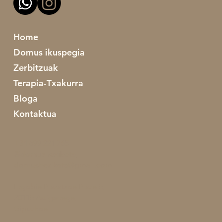
Home
Domus ikuspegia
Zerbitzuak
Terapia-Txakurra
Bloga
Kontaktua
+34 699 221 765
@domusheziketa
domusheziketa@gmail.com
Ergobia Plazatxoa Plaza 5,
20115 Astigarraga,
Gipuzkoa