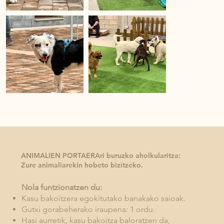
ANIMALIEN PORTAERAri buruzko aholkularitza:
Zure animaliarekin hobeto bizitzeko.
Nola funtzionatzen du:
Kasu bakoitzera egokitutako banakako saioak.
Gutxi gorabeherako iraupena: 1 ordu.
Hasi aurretik, kasu bakoitza baloratzen da,