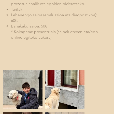
prozesua ahalik eta egokien bideratzeko.
Tarifak:
Lehenengo saioa (ebaluazioa eta diagnostikoa):
60€.
Banakako saioa: 50€
* Kokapena: presentziala (saioak etxean eta/edo
online egiteko aukera).​