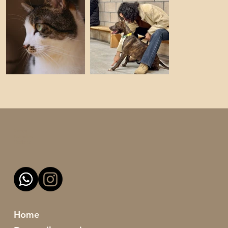
Domus
Animalien
Heziketa
Home