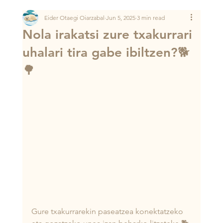
Eider Otaegi Oiarzabal
Jun 5, 2025
3 min read
Nola irakatsi zure txakurrari
uhalari tira gabe ibiltzen?🐕
🌳
Gure txakurrarekin paseatzea konektatzeko 