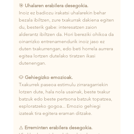
🎯 
Uhalaren erabilera desegokia.
Inoiz ez badiozu irakatsi uhalarekin behar 
bezala ibiltzen, zure txakurrak dakiena egiten 
du, besterik gabe: interesatzen zaion 
alderantz ibiltzen da. Hori bereziki ohikoa da 
oinarrizko entrenamendurik inoiz jaso ez 
duten txakurrengan, edo beti horrela aurrera 
egitea lortzen dutelako tiratzen ikasi 
dutenengan.
🐶 
Gehiegizko emozioak.
Txakurrek paseoa estimulu zirraragarriekin 
lotzen dute, hala nola usainak, beste txakur 
batzuk edo beste pertsona batzuk topatzea, 
esploratzeko gogoa... Emozio gehiegi 
izateak tira egitera eraman ditzake.
⚠️
 Erreminten erabilera desegokia.