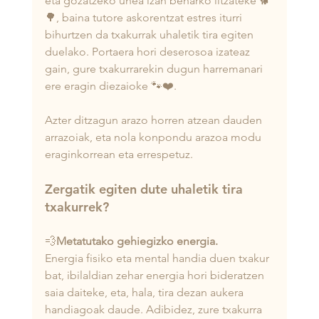
eta gozatzeko unea izan beharko litzateke 🐕
🌳, baina tutore askorentzat estres iturri 
bihurtzen da txakurrak uhaletik tira egiten 
duelako. Portaera hori deserosoa izateaz 
gain, gure txakurrarekin dugun harremanari 
ere eragin diezaioke 🐾❤️.
Azter ditzagun arazo horren atzean dauden 
arrazoiak, eta nola konpondu arazoa modu 
eraginkorrean eta errespetuz.
Zergatik egiten dute uhaletik tira 
txakurrek? 
💨
Metatutako gehiegizko energia.
Energia fisiko eta mental handia duen txakur 
bat, ibilaldian zehar energia hori bideratzen 
saia daiteke, eta, hala, tira dezan aukera 
handiagoak daude. Adibidez, zure txakurra 