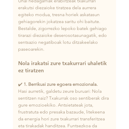
Uhal hedagarriak erabiltzeak txakurrari 
erakutsi diezaioke tiratzea dela aurrera 
egiteko modua, tresna horiek askatasun 
gehiagorekin jokatzea saritu ohi baitute. 
Bestalde, zigorrezko lepoko batek gehiago 
tirarazi diezaioke deserosotasunagatik, edo 
sentsazio negatiboak lotu ditzakeelako 
paseoarekin.
Nola irakatsi zure txakurrari uhaletik 
ez tiratzen
✔️
 1. Berrikusi zure egoera emozionala.
Hasi aurretik, galdetu zeure buruari: Nola 
sentitzen naiz? Txakurrak oso sentiberak dira 
gure emozioekiko. Antsietateak jota, 
frustratuta edo presaka bazaude, litekeena 
da energia hori zure txakurrari transferitzea 
eta tirakadak handitzea. Funtsezkoa da 