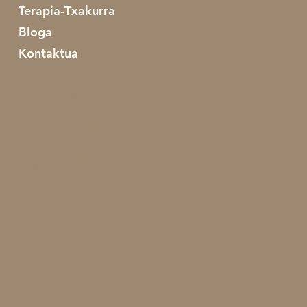
Terapia-Txakurra
Bloga
Kontaktua
+34 699 221 765
@domusheziketa
domusheziketa@gmail.com
Ergobia Plazatxoa Plaza 5,
20115 Astigarraga,
Gipuzkoa