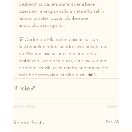
desberdina da, eta aurrerapena bere 
izaeraren, energia-mailaren eta elkarrekin 
lanean ematen duzun denboraren 
araberakoa izango da.
💡 Ondorioa: Elkarrekin paseatzea zure 
txakurrarekin lotura sendotzeko aukera bat 
da. Paseoa lasaitasunez eta errespetuz 
erabiltzen ikasten baduzu, zure txakurraren 
portaera ezezik, zuen arteko harremana ere 
nola hobetzen den ikusiko duzu. ❤️🐾
See All
Recent Posts