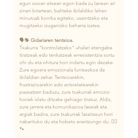
egun osoan etxean egon bada zu lanean ari 
zinen bitartean, baliteke ibilaldiko lehen 
minutuak korrika egiteko, usaintzeko eta 
mugitzeko izugarrizko beharra izatea.
🗣️🐕 
Gidariaren tentsioa.
Txakurra "kontrolatzeko" uhalari etengabe 
tiratzeak edo tenkatzeak erresistentzia sortu 
ohi du eta ohitura hori indartu egin dezake. 
Zure egoera emozionala funtsezkoa da 
ibilaldian zehar. Tentsioarekin, 
frustrazioarekin edo antsietatearekin 
paseatzen baduzu, zure txakurrak emozio 
horiek islatu ditzake gehiago tiratuz. Aldiz, 
zure jarrera eta komunikazioa lasaiak eta 
argiak badira, zure txakurrak lasaitasun hori 
nabarituko du eta hobeto erantzungo du. 🧘‍♂️
🐾