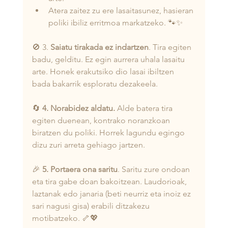
Atera zaitez zu ere lasaitasunez, hasieran 
poliki ibiliz erritmoa markatzeko. 🐾✨
🚫 3. 
Saiatu tirakada ez indartzen
. Tira egiten 
badu, gelditu. Ez egin aurrera uhala lasaitu 
arte. Honek erakutsiko dio lasai ibiltzen 
bada bakarrik esploratu dezakeela.
🔄 
4. Norabidez aldatu.
 Alde batera tira 
egiten duenean, kontrako noranzkoan 
biratzen du poliki. Horrek lagundu egingo 
dizu zuri arreta gehiago jartzen.
🎉 
5. Portaera ona saritu
. Saritu zure ondoan 
eta tira gabe doan bakoitzean. Laudorioak, 
laztanak edo janaria (beti neurriz eta inoiz ez 
sari nagusi gisa) erabili ditzakezu 
motibatzeko. 🦴💖