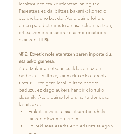
lasaitasunez eta konfiantzaz lan egitea. 
Paseatzea ez da ibiltzea bakarrik; konexio 
eta oreka une bat da. Atera baino lehen, 
eman pare bat minutu arnasa sakon hartzen, 
erlaxatzen eta paseorako asmo positiboa 
ezartzen. 🧘‍♂️🐕
🕊️
 2. Etxetik nola ateratzen zaren inporta du, 
eta asko gainera.
Zure txakurrari etxean asaldatzen uzten 
badiozu —saltoka, zaunkaka edo aterantz 
tiratuz— eta gero lasai ibiltzea espero 
baduzu, ez dago aukera handirik lortuko 
duzunik. Atera baino lehen, hartu denbora 
lasaitzeko: 
Erakuts iezaiozu lasai itxaroten uhala 
jartzen diozun bitartean.
Ez ireki atea eserita edo erlaxatuta egon 
arte.