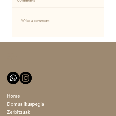
Comments
Write a comment...
Nola kudeatu zure txakurraren
Banantzeagatiko Antsietatea 🐾
Domus
Animalien
Heziketa
Home
Domus ikuspegia
Zerbitzuak