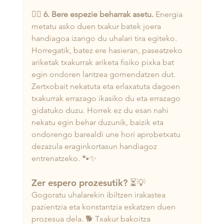
🏃‍♂️ 
6. Bere espezie beharrak asetu.
 Energia 
metatu asko duen txakur batek joera 
handiagoa izango du uhalari tira egiteko. 
Horregatik, batez ere hasieran, paseatzeko 
ariketak txakurrak ariketa fisiko pixka bat 
egin ondoren lantzea gomendatzen dut. 
Zertxobait nekatuta eta erlaxatuta dagoen 
txakurrak errazago ikasiko du eta errazago 
gidatuko duzu. Horrek ez du esan nahi 
nekatu egin behar duzunik, baizik eta 
ondorengo barealdi une hori aprobetxatu 
dezazula eraginkortasun handiagoz 
entrenatzeko. 🐾✨
Zer espero prozesutik? ⏳💡
Gogoratu uhalarekin ibiltzen irakastea 
pazientzia eta konstantzia eskatzen duen 
prozesua dela. 🐕 Txakur bakoitza 