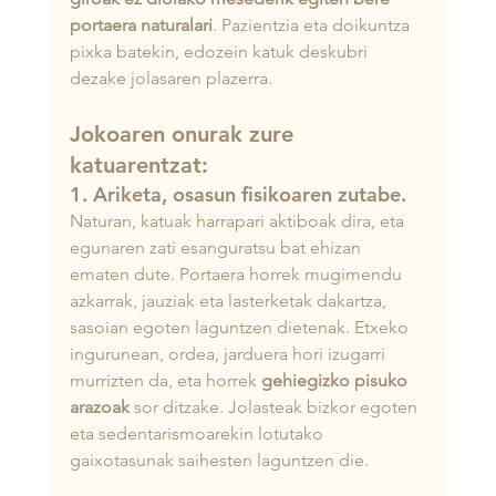
portaera naturalari
. Pazientzia eta doikuntza 
pixka batekin, edozein katuk deskubri 
dezake jolasaren plazerra.
Jokoaren onurak zure 
katuarentzat:
1. Ariketa, osasun fisikoaren zutabe.
Naturan, katuak harrapari aktiboak dira, eta 
egunaren zati esanguratsu bat ehizan 
ematen dute. Portaera horrek mugimendu 
azkarrak, jauziak eta lasterketak dakartza, 
sasoian egoten laguntzen dietenak. Etxeko 
ingurunean, ordea, jarduera hori izugarri 
murrizten da, eta horrek 
gehiegizko pisuko 
arazoak
 sor ditzake. Jolasteak bizkor egoten 
eta sedentarismoarekin lotutako 
gaixotasunak saihesten laguntzen die.