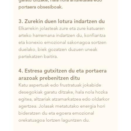
portaera obsesiboak.
3. Zurekin duen lotura indartzen du
Elkarrekin jolasteak zure eta zure katuaren 
arteko harremana indartzen du, konfiantza 
eta konexio emozional sakonagoa sortzen 
duelako, biek gozatzen duzuen uneak 
partekatzen baitira.
4. Estresa gutxitzen du eta portaera 
arazoak prebenitzen ditu
Katu aspertuak edo frustratuak jokabide 
desegokiak garatu ditzake, hala nola hozka 
egitea, altzariak atzamarkatzea edo oldarkor 
agertzea. Jolasak metatutako energia hori 
bideratzen du eta egoera emozional 
orekatuagoa lortzen laguntzen du.