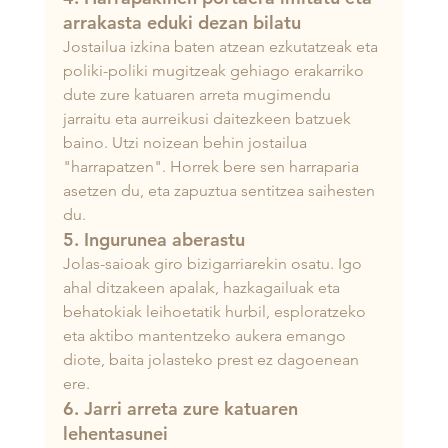
arrakasta eduki dezan bilatu
Jostailua izkina baten atzean ezkutatzeak eta 
poliki-poliki mugitzeak gehiago erakarriko 
dute zure katuaren arreta mugimendu 
jarraitu eta aurreikusi daitezkeen batzuek 
baino. Utzi noizean behin jostailua 
"harrapatzen". Horrek bere sen harraparia 
asetzen du, eta zapuztua sentitzea saihesten 
du.
5. Ingurunea aberastu
Jolas-saioak giro bizigarriarekin osatu. Igo 
ahal ditzakeen apalak, hazkagailuak eta 
behatokiak leihoetatik hurbil, esploratzeko 
eta aktibo mantentzeko aukera emango 
diote, baita jolasteko prest ez dagoenean 
ere.
6. Jarri arreta zure katuaren 
lehentasunei