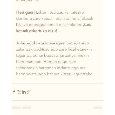
Hasi gaur!
 Eskain iezaiozu kalitatezko 
denbora zure katuari, eta ikusi nola jolasak 
bizitza beteagoa eman diezaiokeen. 
Zure 
katuak eskertuko dizu!
Jolas egoki eta interesgarri bat sortzeko 
zalantzak badituzu edo zure heziketarekin 
laguntza behar baduzu, jar zaitez nirekin 
harremanetan. Hemen nago zure 
felinoarekin harreman indartsuago eta 
harmoniatsuago bat eraikitzen laguntzeko.