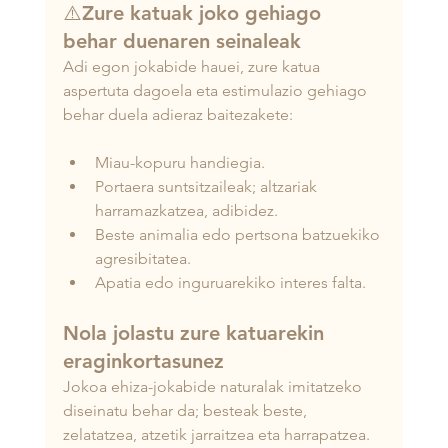
⚠️Zure katuak joko gehiago 
behar duenaren seinaleak
Adi egon jokabide hauei, zure katua 
aspertuta dagoela eta estimulazio gehiago 
behar duela adieraz baitezakete:
Miau-kopuru handiegia.
Portaera suntsitzaileak; altzariak 
harramazkatzea, adibidez.
Beste animalia edo pertsona batzuekiko 
agresibitatea.
Apatia edo inguruarekiko interes falta.
Nola jolastu zure katuarekin 
eraginkortasunez
Jokoa ehiza-jokabide naturalak imitatzeko 
diseinatu behar da; besteak beste, 
zelatatzea, atzetik jarraitzea eta harrapatzea. 