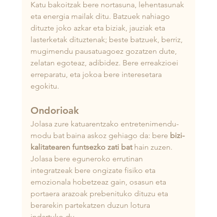
Katu bakoitzak bere nortasuna, lehentasunak 
eta energia mailak ditu. Batzuek nahiago 
dituzte joko azkar eta biziak, jauziak eta 
lasterketak dituztenak; beste batzuek, berriz, 
mugimendu pausatuagoez gozatzen dute, 
zelatan egoteaz, adibidez. Bere erreakzioei 
erreparatu, eta jokoa bere interesetara 
egokitu.
Ondorioak
Jolasa zure katuarentzako entretenimendu-
modu bat baina askoz gehiago da: bere 
bizi-
kalitatearen funtsezko zati bat
 hain zuzen. 
Jolasa bere eguneroko errutinan 
integratzeak bere ongizate fisiko eta 
emozionala hobetzeaz gain, osasun eta 
portaera arazoak prebenituko dituzu eta 
berarekin partekatzen duzun lotura 
indartuko du.