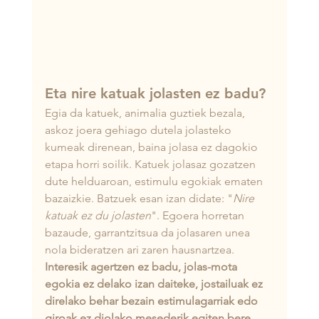
Eta nire katuak jolasten ez badu?
Egia da katuek, animalia guztiek bezala, 
askoz joera gehiago dutela jolasteko 
kumeak direnean, baina jolasa ez dagokio 
etapa horri soilik. Katuek jolasaz gozatzen 
dute helduaroan, estimulu egokiak ematen 
bazaizkie. Batzuek esan izan didate: "
Nire 
katuak ez du jolasten
". Egoera horretan 
bazaude, garrantzitsua da jolasaren unea 
nola bideratzen ari zaren hausnartzea.
Interesik agertzen ez badu, jolas-mota 
egokia ez delako izan daiteke, jostailuak ez 
direlako behar bezain estimulagarriak edo 
giroak ez diolako mesederik egiten bere 