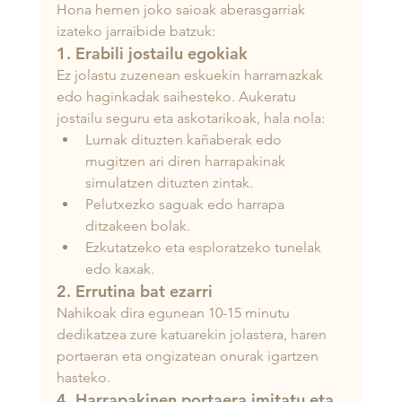
Hona hemen joko saioak aberasgarriak 
izateko jarraibide batzuk:
1. Erabili jostailu egokiak
Ez jolastu zuzenean eskuekin harramazkak 
edo haginkadak saihesteko. Aukeratu 
jostailu seguru eta askotarikoak, hala nola:
Lumak dituzten kañaberak edo 
mugitzen ari diren harrapakinak 
simulatzen dituzten zintak.
Pelutxezko saguak edo harrapa 
ditzakeen bolak.
Ezkutatzeko eta esploratzeko tunelak 
edo kaxak.
2. Errutina bat ezarri
Nahikoak dira egunean 10-15 minutu 
dedikatzea zure katuarekin jolastera, haren 
portaeran eta ongizatean onurak igartzen 
hasteko.
4. Harrapakinen portaera imitatu eta 