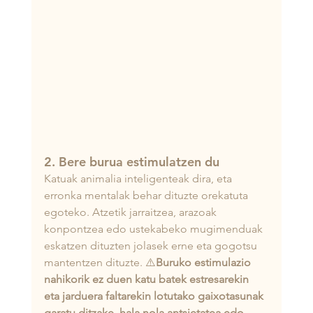
2. Bere burua estimulatzen du
Katuak animalia inteligenteak dira, eta 
erronka mentalak behar dituzte orekatuta 
egoteko. Atzetik jarraitzea, arazoak 
konpontzea edo ustekabeko mugimenduak 
eskatzen dituzten jolasek erne eta gogotsu 
mantentzen dituzte. ⚠️
Buruko estimulazio 
nahikorik ez duen katu batek estresarekin 
eta jarduera faltarekin lotutako gaixotasunak 
garatu ditzake, hala nola antsietatea edo 