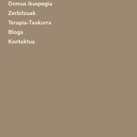
Domus ikuspegia
Zerbitzuak
Terapia-Txakurra
Bloga
Kontaktua
+34 699 221 765
@domusheziketa
domusheziketa@gmail.com
Ergobia Plazatxoa Plaza 5,
20115 Astigarraga,
Gipuzkoa