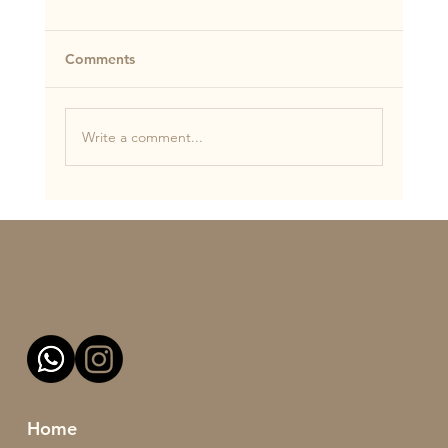
Comments
Write a comment...
Nola irakatsi zure txakurrari uhalari tira
gabe ibiltzen?🐕🌳
Domus
Animalien
Heziketa
Home