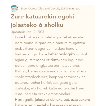
Eider Otaegi Oiarzabal
Dec 22, 2024
3 min read
Zure katuarekin egoki
jolasteko 6 aholku
Updated:
Jan 12, 2025
Gure bizitza katu batekin partekatzea eta 
bere mundua gure etxe barrura mugatzea 
erabakitzen dugunean, ardura handia 
hartzen dugu: bere 
behar biologiko
 guztiak 
agian guztiz asetu ez ditzakeen ingurune 
batean bere ongizatea bermatzearena. 
Katuak, beren izaerarengatik, ehiztariak eta 
esploratzaileak dira; kanpora sarbiderik ez 
dutenez, behar horiek ase gabe gera 
daitezke, eta horrek kalte egiten die haien 
osasunari eta oreka emozionalari. 
Horregatik,
 jolasa ez da luxu bat, ezta aukera 
bat ere: ezinbesteko beharra da etxeko 