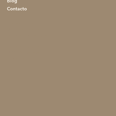
Blog
​Contacto
+34 699 221 765
@domusheziketa
domusheziketa@gmail.com
Ergobia Plazatxoa Plaza 5,
20115 Astigarraga,
Gipuzkoa