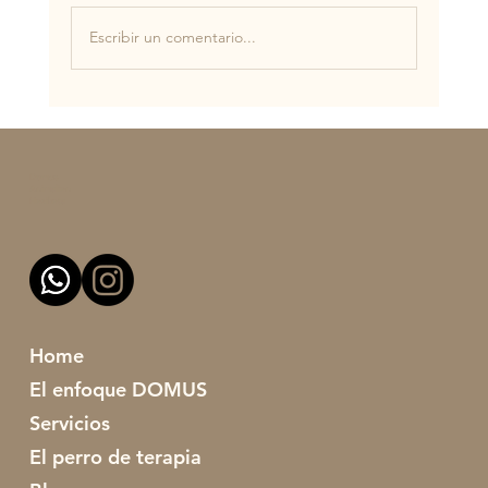
Escribir un comentario...
¿Uno o dos gatos? El dilema entre los
amantes de los felinos.
Domus
Animalien
Heziketa
Home
El enfoque DOMUS
Servicios
El perro de terapia